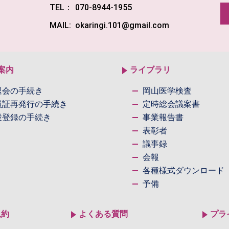
TEL：
070-8944-1955
MAIL:
okaringi.101@gmail.com
案内
ライブラリ
退会の手続き
岡山医学検査
員証再発行の手続き
定時総会議案書
設登録の手続き
事業報告書
表彰者
議事録
会報
各種様式ダウンロード
予備
規約
よくある質問
プラ