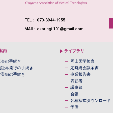
TEL：
070-8944-1955
MAIL:
okaringi.101@gmail.com
案内
ライブラリ
退会の手続き
岡山医学検査
員証再発行の手続き
定時総会議案書
設登録の手続き
事業報告書
表彰者
議事録
会報
各種様式ダウンロード
予備